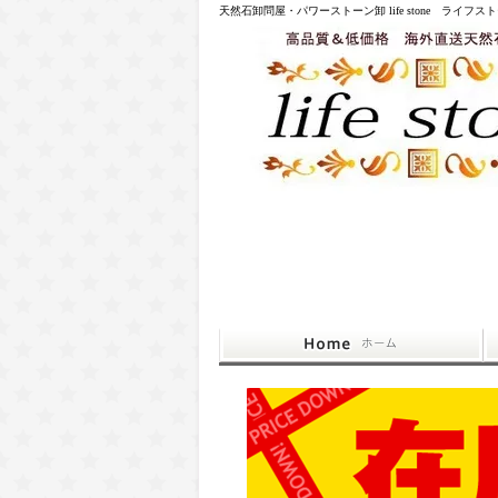
天然石卸問屋・パワーストーン卸 life stone ライフス