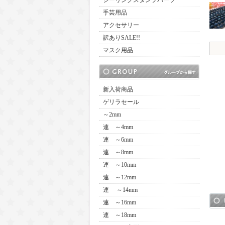
シーリングスタンプパーツ
手芸用品
アクセサリー
訳ありSALE!!
マスク用品
新入荷商品
ゲリラセール
～2mm
連 ～4mm
連 ～6mm
連 ～8mm
連 ～10mm
連 ～12mm
連 ～14mm
連 ～16mm
連 ～18mm