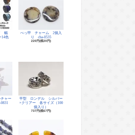
ド 幅
べっ甲 チャーム 2個入
14色
り cha-0535
220円(税20円)
ルチャー
平型 ロンデル シルバー
0831
×クリアー 各サイズ（100
個入り）
737円(税67円)