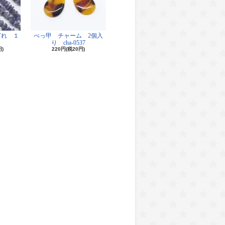
ざれ １
べっ甲 チャーム 2個入
り cha-0537
円)
220円(税20円)