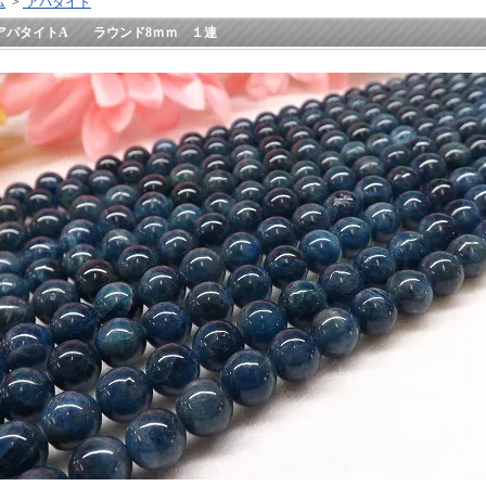
ム
>
アパタイト
アパタイトA ラウンド8ｍｍ １連