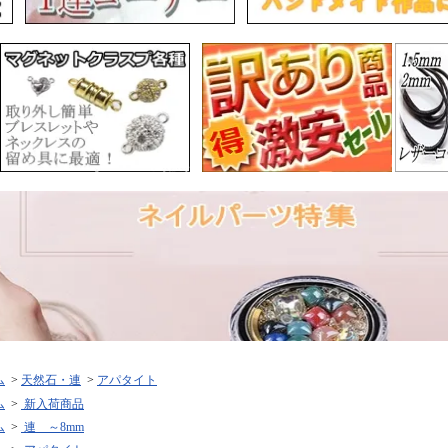
ム
>
天然石・連
>
アパタイト
ム
>
新入荷商品
ム
>
連 ～8mm