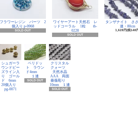
フラワーレジン パーツ 2
ワイヤーアート天然石 レ
タンザナイト さ
個入り p-0968
ッドコーラル 1粒 tb-
連・80cm
0228
1,628円(税148
SOLD OUT
SOLD OUT
シュガーラ
ペリドッ
クリスタル
ウンドビー
ト ラウン
クォーツ
ズライン入
ド4mm
天然水晶
り ゴール
１連
AAA 両面
ド 6mm
薔薇彫り
SOLD OUT
20個入り
10mm １連
pg-0071
SOLD OUT