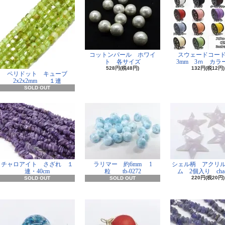
コットンパール ホワイ
スウェードコー
ト 各サイズ
3mm 3ｍ カラー
528円(税48円)
132円(税12円)
ペリドット キューブ
2x2x2mm １連
SOLD OUT
チャロアイト さざれ １
ラリマー 約6mm 1
シェル柄 アクリ
連・40cm
粒 tb-0272
ム 2個入り cha-
220円(税20円)
SOLD OUT
SOLD OUT