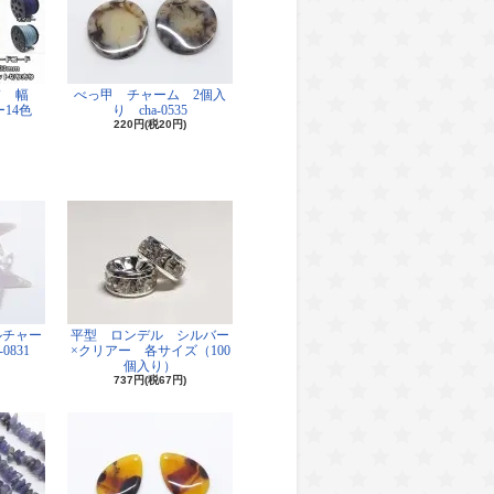
ド 幅
べっ甲 チャーム 2個入
14色
り cha-0535
220円(税20円)
ルチャー
平型 ロンデル シルバー
0831
×クリアー 各サイズ（100
個入り）
737円(税67円)