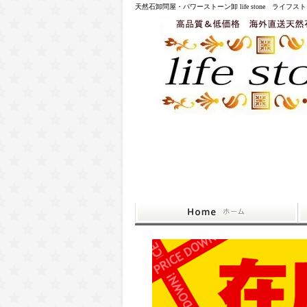
天然石卸問屋・パワーストーン卸 life stone ライフス