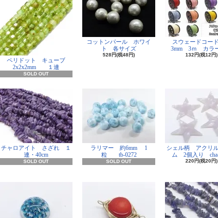
コットンパール ホワイ
スウェードコー
ト 各サイズ
3mm 3ｍ カラー
528円(税48円)
132円(税12円)
ペリドット キューブ
2x2x2mm １連
SOLD OUT
チャロアイト さざれ １
ラリマー 約6mm 1
シェル柄 アクリ
連・40cm
粒 tb-0272
ム 2個入り cha-
220円(税20円)
SOLD OUT
SOLD OUT