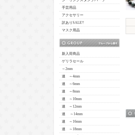
シーリングスタンプパーツ
手芸用品
アクセサリー
訳ありSALE!!
マスク用品
新入荷商品
ゲリラセール
～2mm
連 ～4mm
連 ～6mm
連 ～8mm
連 ～10mm
連 ～12mm
連 ～14mm
連 ～16mm
連 ～18mm