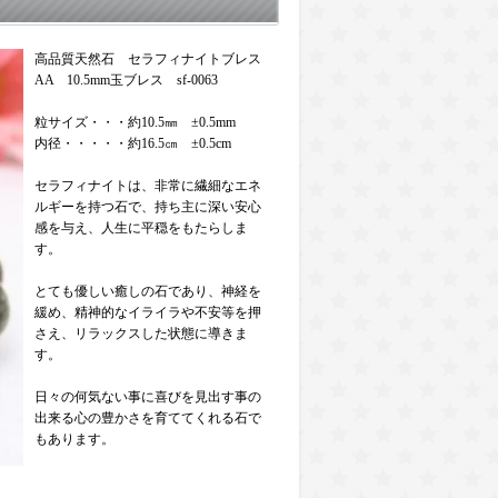
高品質天然石 セラフィナイトブレス
AA 10.5mm玉ブレス sf-0063
粒サイズ・・・約10.5㎜ ±0.5mm
内径・・・・・約16.5㎝ ±0.5cm
セラフィナイトは、非常に繊細なエネ
ルギーを持つ石で、持ち主に深い安心
感を与え、人生に平穏をもたらしま
す。
とても優しい癒しの石であり、神経を
緩め、精神的なイライラや不安等を押
さえ、リラックスした状態に導きま
す。
日々の何気ない事に喜びを見出す事の
出来る心の豊かさを育ててくれる石で
もあります。