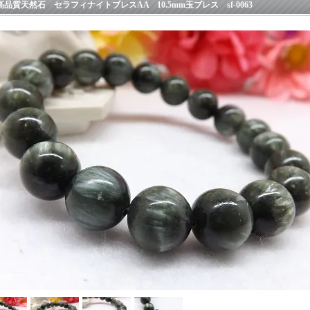
高品質天然石 セラフィナイトブレスAA 10.5mm玉ブレス sf-0063