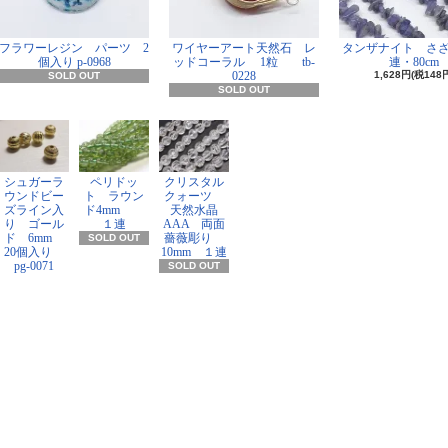
フラワーレジン パーツ 2
ワイヤーアート天然石 レ
タンザナイト さ
個入り p-0968
ッドコーラル 1粒 tb-
連・80cm
0228
1,628円(税148
SOLD OUT
SOLD OUT
シュガーラ
ペリドッ
クリスタル
ウンドビー
ト ラウン
クォーツ
ズライン入
ド4mm
天然水晶
り ゴール
１連
AAA 両面
ド 6mm
薔薇彫り
SOLD OUT
20個入り
10mm １連
pg-0071
SOLD OUT