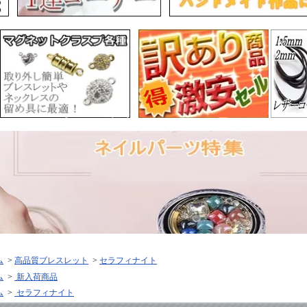
ム
>
高品質ブレスレット
>
セラフィナイト
ム
>
新入荷商品
ム
>
セラフィナイト