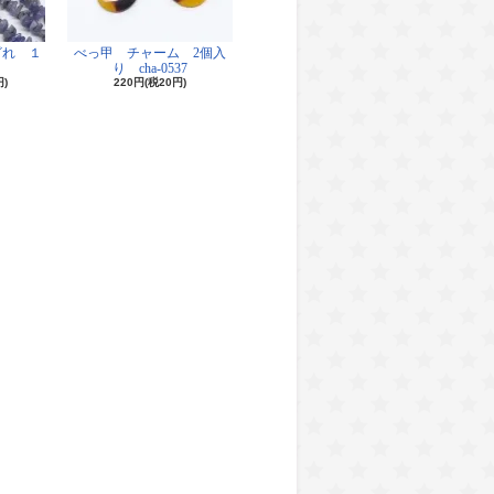
ざれ １
べっ甲 チャーム 2個入
り cha-0537
円)
220円(税20円)