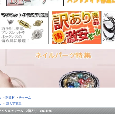
ム
>
副資材
>
チャーム
ム
>
新入荷商品
アクリルチャーム 2個入り cha-1168