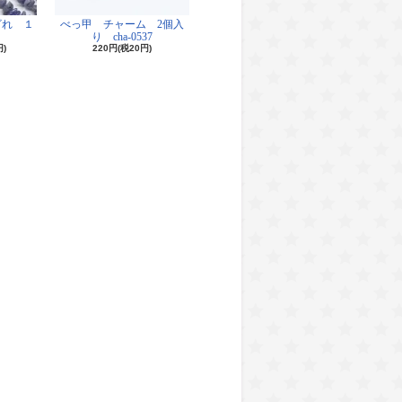
ざれ １
べっ甲 チャーム 2個入
り cha-0537
円)
220円(税20円)