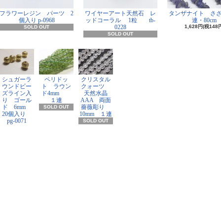
フラワーレジン パーツ 2
ワイヤーアート天然石 レ
タンザナイト さ
個入り p-0968
ッドコーラル 1粒 tb-
連・80cm
0228
1,628円(税148
SOLD OUT
SOLD OUT
シュガーラ
ペリドッ
クリスタル
ウンドビー
ト ラウン
クォーツ
ズライン入
ド4mm
天然水晶
り ゴール
１連
AAA 両面
ド 6mm
薔薇彫り
SOLD OUT
20個入り
10mm １連
pg-0071
SOLD OUT