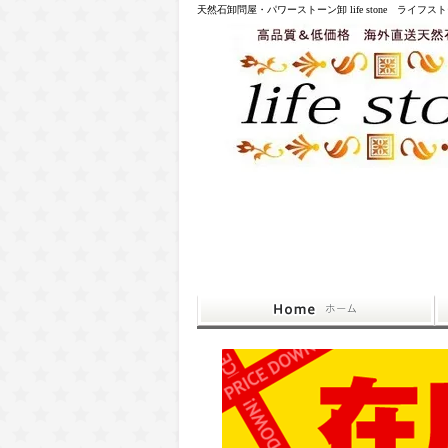
天然石卸問屋・パワーストーン卸 life stone ライフス