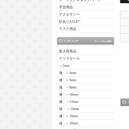
シーリングスタンプパーツ
手芸用品
アクセサリー
訳ありSALE!!
マスク用品
新入荷商品
ゲリラセール
～2mm
連 ～4mm
連 ～6mm
連 ～8mm
連 ～10mm
連 ～12mm
連 ～14mm
連 ～16mm
連 ～18mm