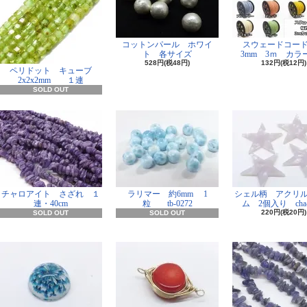
コットンパール ホワイ
スウェードコー
ト 各サイズ
3mm 3ｍ カラー
528円(税48円)
132円(税12円)
ペリドット キューブ
2x2x2mm １連
SOLD OUT
チャロアイト さざれ １
ラリマー 約6mm 1
シェル柄 アクリ
連・40cm
粒 tb-0272
ム 2個入り cha-
220円(税20円)
SOLD OUT
SOLD OUT