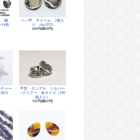
ド 幅
べっ甲 チャーム 2個入
14色
り cha-0535
220円(税20円)
ルチャー
平型 ロンデル シルバー
0831
×クリアー 各サイズ（100
個入り）
737円(税67円)